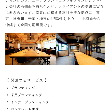
ディングカンパニー。ブランドコンサルティングとデザイ
ン会社の両側面を持ち合わせ、クライアントの課題に実直
に向き合います。南青山に構える本社を主な拠点に、東
京・神奈川・千葉・埼玉の
1
都
3
件を中心に、北海道から
沖縄まで全国対応可能です。
【 関連するサービス 】
ブランディング
採用ブランディング
インナーブランディング
パンフレット作成