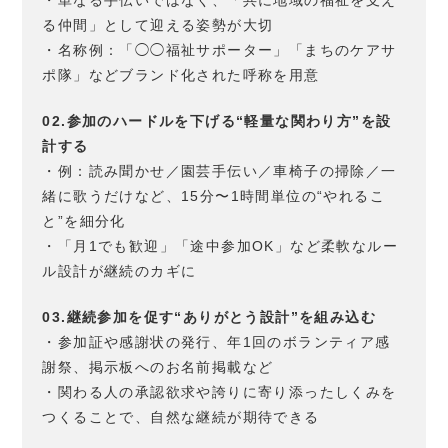
・単なる手伝いではなく、「共に地域の福祉を支え
る仲間」として迎える姿勢が大切
・名称例：「◯◯福祉サポーター」「まちのケアサ
ポ隊」などブランド化された呼称を用意
02.参加のハードルを下げる“軽量な関わり方”を設
計する
・例：読み聞かせ／園芸手伝い／車椅子の掃除／一
緒に歌うだけなど、15分〜1時間単位の“やれるこ
と”を細分化
・「月1でも歓迎」「途中参加OK」など柔軟なルー
ル設計が継続のカギに
03.継続参加を促す“ありがとう設計”を組み込む
・参加証や感謝状の発行、年1回のボランティア感
謝祭、掲示板へのお名前掲載など
・関わる人の承認欲求や誇りに寄り添ったしくみを
つくることで、自然な継続が期待できる