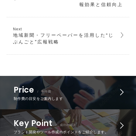
報効果と信頼向上
地域新聞・フリーペーパーを活用した“じ
ぶんごと”広報戦略
Price
/ 制作費
制作費の目安をご案内します
Key Point
/ 成功の秘訣
ブランド開発やツール作成のポイントをご紹介します。