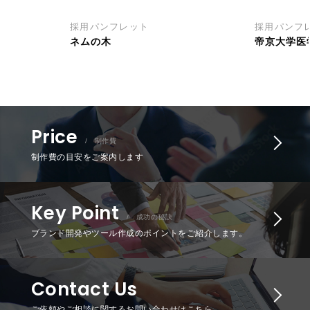
採用パンフレット
採用パンフ
ネムの木
帝京大学医
Price
/ 制作費
制作費の目安をご案内します
Key Point
/ 成功の秘訣
ブランド開発やツール作成のポイントをご紹介します。
Contact Us
ご依頼やご相談に関するお問い合わせはこちら