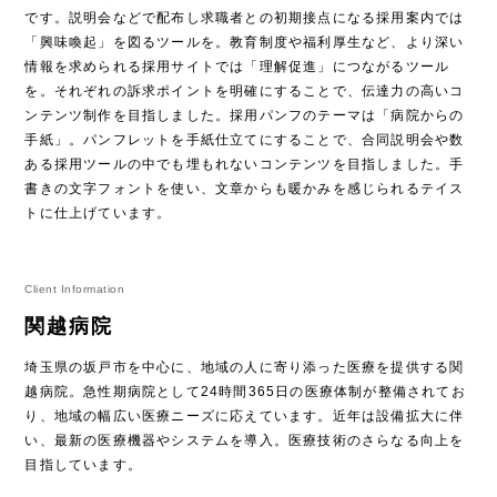
です。説明会などで配布し求職者との初期接点になる採用案内では
「興味喚起」を図るツールを。教育制度や福利厚生など、より深い
情報を求められる採用サイトでは「理解促進」につながるツール
を。それぞれの訴求ポイントを明確にすることで、伝達力の高いコ
ンテンツ制作を目指しました。採用パンフのテーマは「病院からの
手紙」。パンフレットを手紙仕立てにすることで、合同説明会や数
ある採用ツールの中でも埋もれないコンテンツを目指しました。手
書きの文字フォントを使い、文章からも暖かみを感じられるテイス
トに仕上げています。
Client Information
関越病院
埼玉県の坂戸市を中心に、地域の人に寄り添った医療を提供する関
越病院。急性期病院として24時間365日の医療体制が整備されてお
り、地域の幅広い医療ニーズに応えています。近年は設備拡大に伴
い、最新の医療機器やシステムを導入。医療技術のさらなる向上を
目指しています。