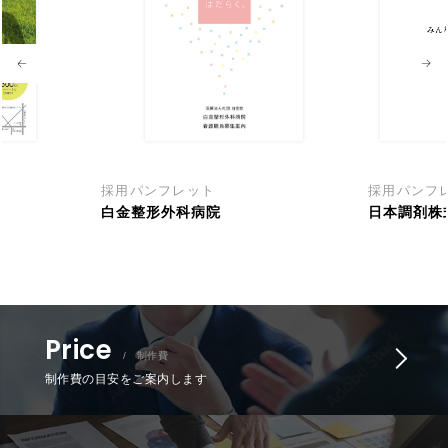
採用パンフレット
採用パンフ
白金整形外科病院
日本調剤株
Price
/ 制作費
制作費の目安をご案内します