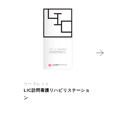
リーフレット
リーフレット
LIC訪問看護リハビリステーショ
上野透析ク
ン