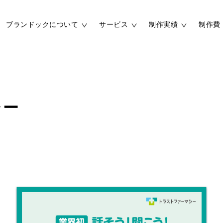
ブランドックについて
サービス
制作実績
制作費
ブランド開発費
ホームページ制作費
施設
選ばれる理由
コンセプト
シー
ブランディング実績
ホームページ制作実
動画制作費
ウォールアート制作
よくあるご質問
資料ダウンロード
用ブランディング
インナーブランディング
リーフレット制作実績
動画 制作実績
化
用ホームページ制作
ホームページ制作の進め
採用ブランディング実績
採用ホームページ制
ンフレット活用法
パンフレットの仕様