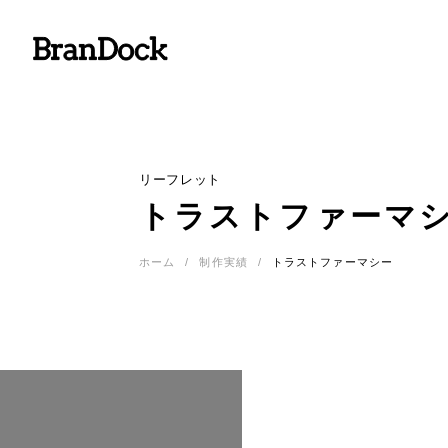
サービス
制作費
病院・
ブランドックについて
リーフレット
一覧を見る
トラストファーマ
一覧を見る
Branding
ホーム
制作実績
トラストファーマシー
ブランディング
採
制作実績
Homepage
一覧を見る
採用強
ホームページ制作
採
Pamphlet
パンフレット作成
パ