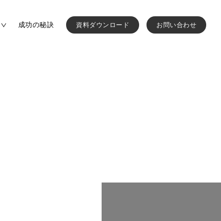
成功の秘訣
資料ダウンロード
お問い合わせ
一覧を見る
パンフレット制作費
運営法人
績
パンフレット制作実績
費
ブランディングの進め方
ウォールアート制作実績
方
ネット予約システム
作実績
採用パンフレット制作実績
パンフレット作成の進め方