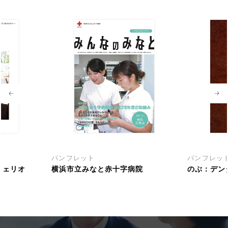
パンフレット
パンフレッ
フェリオ
横浜市立みなと赤十字病院
のぶ：デン