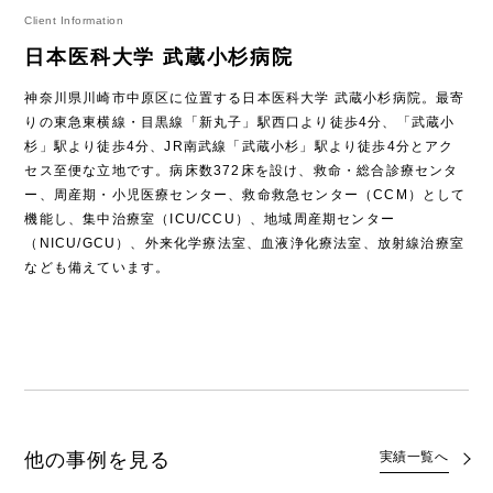
Client Information
日本医科大学 武蔵小杉病院
神奈川県川崎市中原区に位置する日本医科大学 武蔵小杉病院。最寄
りの東急東横線・目黒線「新丸子」駅西口より徒歩4分、「武蔵小
杉」駅より徒歩4分、JR南武線「武蔵小杉」駅より徒歩4分とアク
セス至便な立地です。病床数372床を設け、救命・総合診療センタ
ー、周産期・小児医療センター、救命救急センター（CCM）として
機能し、集中治療室（ICU/CCU）、地域周産期センター
（NICU/GCU）、外来化学療法室、血液浄化療法室、放射線治療室
なども備えています。
他の事例を見る
実績一覧へ