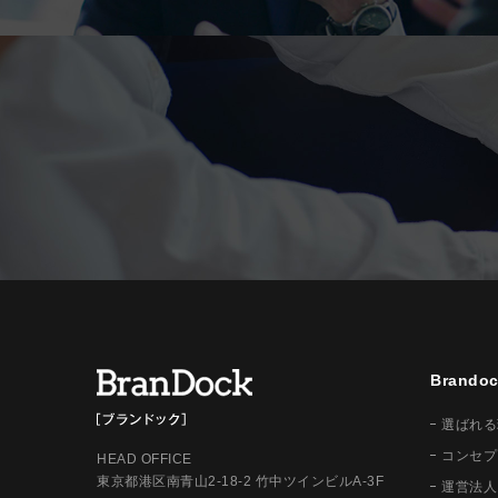
Brand
選ばれる
コンセプ
HEAD OFFICE
東京都港区南青山2-18-2 竹中ツインビルA-3F
運営法人