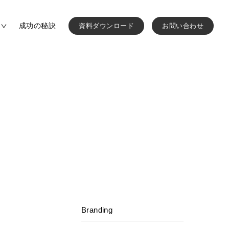
成功の秘訣
資料ダウンロード
お問い合わせ
一覧を見る
パンフレット制作費
運営法人
績
パンフレット制作実績
費
ブランディングの進め方
ウォールアート制作実績
方
ネット予約システム
作実績
採用パンフレット制作実績
Branding
パンフレット作成の進め方