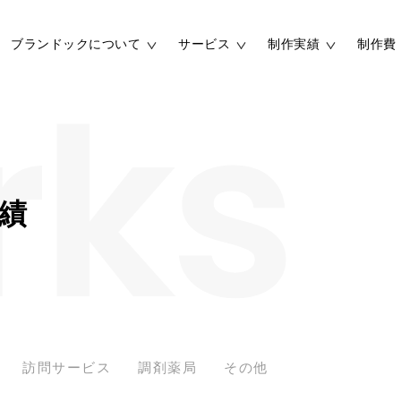
ブランドックについて
サービス
制作実績
制作費
rks
ブランド開発費
ホームページ制作費
施設
選ばれる理由
コンセプト
ブランディング実績
ホームページ制作実
動画制作費
ウォールアート制作
績
よくあるご質問
資料ダウンロード
用ブランディング
インナーブランディング
リーフレット制作実績
動画 制作実績
化
用ホームページ制作
ホームページ制作の進め
採用ブランディング実績
採用ホームページ制
訪問サービス
調剤薬局
その他
ンフレット活用法
パンフレットの仕様