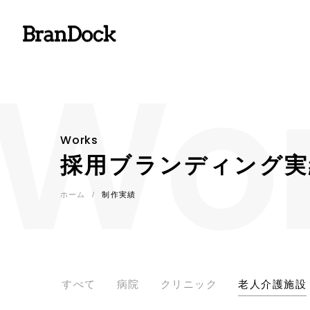
Wo
サービス
制作費
病院・
ブランドックについて
Works
一覧を見る
一覧を見る
Branding
採用ブランディング実
ブランディング
採
制作実績
ホーム
制作実績
Homepage
一覧を見る
採用強
ホームページ制作
採
Pamphlet
すべて
病院
クリニック
老人介護施設
パンフレット作成
パ